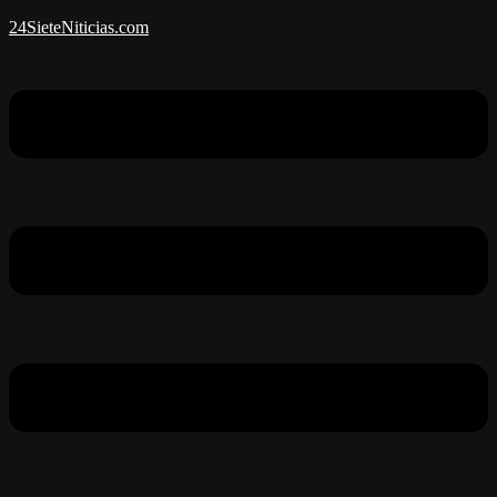
24SieteNiticias.com
Menú