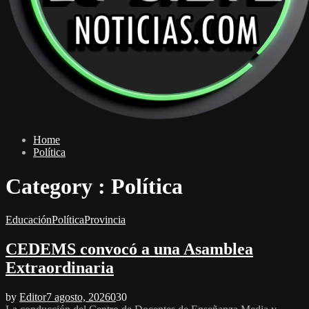
Home
Política
Category : Política
Educación
Política
Provincia
CEDEMS convocó a una Asamblea
Extraordinaria
by
Editor
7 agosto, 2026
0
30