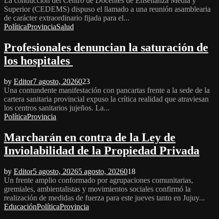
La conducción del Centro de Docentes de Enseñanza Media y
Superior (CEDEMS) dispuso el llamado a una reunión asamblearia
de carácter extraordinario fijada para el...
Política
Provincia
Salud
Profesionales denuncian la saturación de
los hospitales
by
Editor
7 agosto, 2026
0
23
Una contundente manifestación con pancartas frente a la sede de la
cartera sanitaria provincial expuso la crítica realidad que atraviesan
los centros sanitarios jujeños. La...
Política
Provincia
Marcharán en contra de la Ley de
Inviolabilidad de la Propiedad Privada
by
Editor
5 agosto, 2026
5 agosto, 2026
0
18
Un frente amplio conformado por agrupaciones comunitarias,
gremiales, ambientalistas y movimientos sociales confirmó la
realización de medidas de fuerza para este jueves tanto en Jujuy...
Educación
Política
Provincia