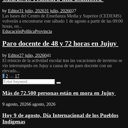
by
Editor
31 julio, 2026
31 julio, 2026
0
27
Las bases del Centro de Enseñanza Media y Superior (CEDEMS)
volverán a encontrarse este sábado 1 de agosto a partir de las 09:00
horas, en...
Educación
Política
Provincia
Paro docente de 48 y 72 horas en Jujuy
by
Editor
27 julio, 2026
0
41
El reinicio de la actividad escolar tras las vacaciones de invierno se
vio interrumpido en Jujuy a causa de un paro docente con un
elevado...
Paginación
1
2
…
17
Search
de
Search
for:
entradas
Más de 72.500 personas están en mora en Jujuy
9 agosto, 2026
6 agosto, 2026
Hoy 9 de agosto, Día Internacional de los Pueblos
Indígenas