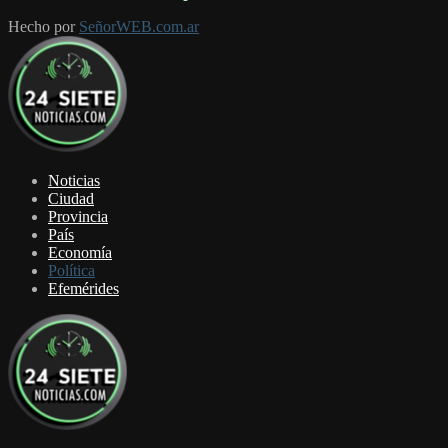
Hecho por
SeñorWEB.com.ar
Facebook
Twitter
Youtube
Noticias
Ciudad
Provincia
País
Economía
Política
Efemérides