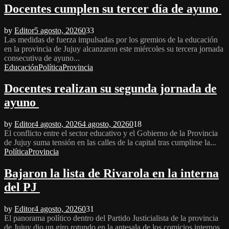
Docentes cumplen su tercer día de ayuno
by
Editor
5 agosto, 2026
0
33
Las medidas de fuerza impulsadas por los gremios de la educación
en la provincia de Jujuy alcanzaron este miércoles su tercera jornada
consecutiva de ayuno...
Educación
Política
Provincia
Docentes realizan su segunda jornada de
ayuno
by
Editor
4 agosto, 2026
4 agosto, 2026
0
18
El conflicto entre el sector educativo y el Gobierno de la Provincia
de Jujuy suma tensión en las calles de la capital tras cumplirse la...
Política
Provincia
Bajaron la lista de Rivarola en la interna
del PJ
by
Editor
4 agosto, 2026
0
31
El panorama político dentro del Partido Justicialista de la provincia
de Jujuy dio un giro rotundo en la antesala de los comicios internos