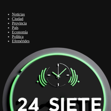
Noticias
Ciudad
Provincia
País
Economía
Política
Efemérides