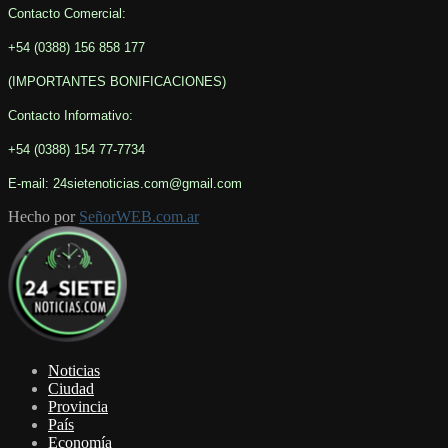
Contacto Comercial:
+54 (0388) 156 858 177
(IMPORTANTES BONIFICACIONES
)
Contacto Informativo
:
+54 (0388) 154 77-7734
E-mail: 24sietenoticias.com@gmail.com
Hecho por
SeñorWEB.com.ar
Facebook
Twitter
Youtube
Noticias
Ciudad
Provincia
País
Economía