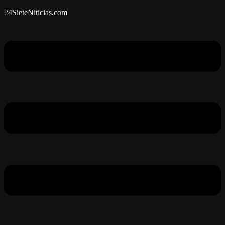
24SieteNiticias.com
Menú