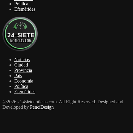
Política
Efemérides
Noticias
Ciudad
Provincia
País
Economía
Política
Efemérides
@2026 - 24sietenoticias.com. All Right Reserved. Designed and
Developed by
PenciDesign
Facebook
Twitter
Youtube