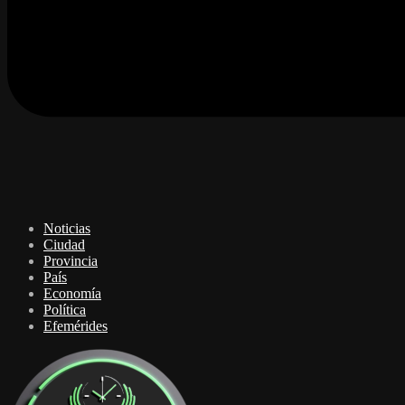
Noticias
Ciudad
Provincia
País
Economía
Política
Efemérides