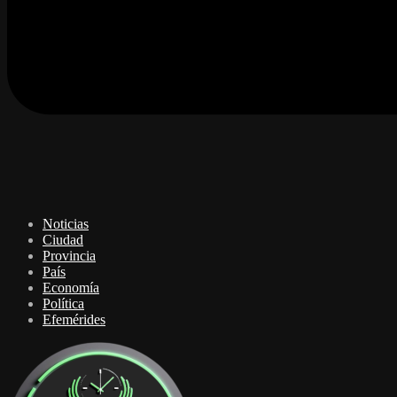
Noticias
Ciudad
Provincia
País
Economía
Política
Efemérides