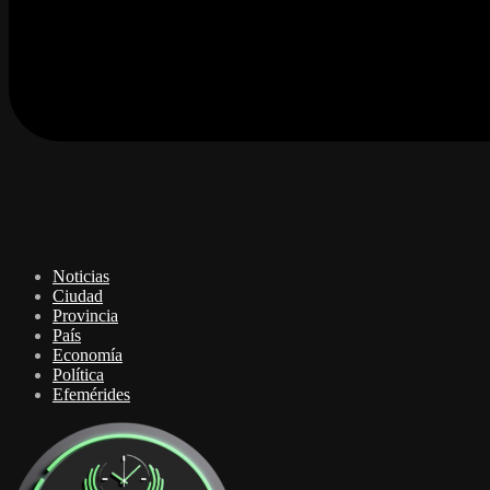
Noticias
Ciudad
Provincia
País
Economía
Política
Efemérides