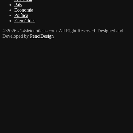
País
Economía
Política
Efemérides
@2026 - 24sietenoticias.com. All Right Reserved. Designed and
Developed by
PenciDesign
Facebook
Twitter
Youtube