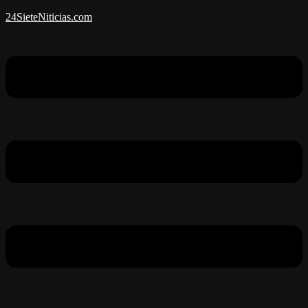
24SieteNiticias.com
Menú