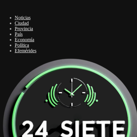
Noticias
Ciudad
Provincia
País
Economía
Política
Efemérides