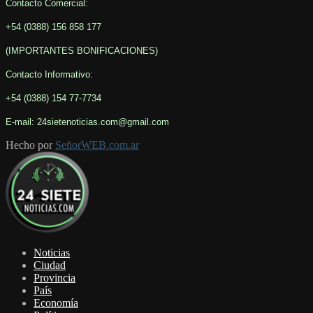
Contacto Comercial:
+54 (0388) 156 858 177
(IMPORTANTES BONIFICACIONES
)
Contacto Informativo
:
+54 (0388) 154 77-7734
E-mail: 24sietenoticias.com@gmail.com
Hecho por
SeñorWEB.com.ar
Facebook
Twitter
Youtube
Noticias
Ciudad
Provincia
País
Economía