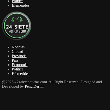
Política
Efemérides
Noticias
Ciudad
Provincia
País
Economía
Política
Efemérides
@2026 - 24sietenoticias.com. All Right Reserved. Designed and
Developed by
PenciDesign
Facebook
Twitter
Youtube