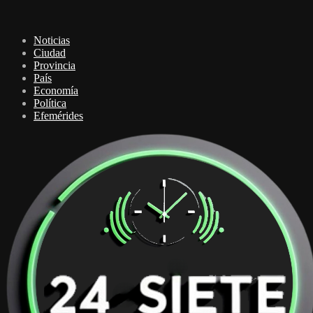
Noticias
Ciudad
Provincia
País
Economía
Política
Efemérides