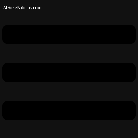
24SieteNiticias.com
Menú