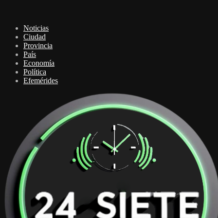
Noticias
Ciudad
Provincia
País
Economía
Política
Efemérides