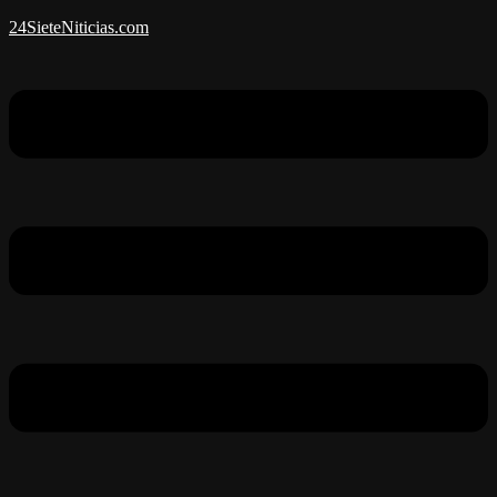
24SieteNiticias.com
Menú