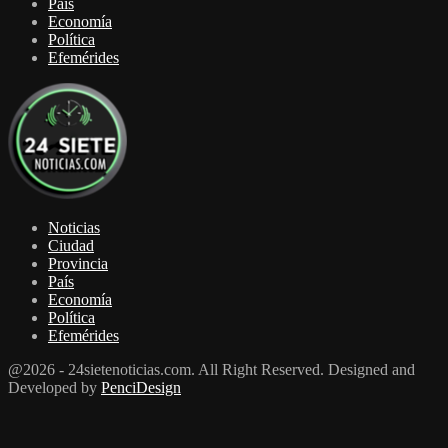
País
Economía
Política
Efemérides
Noticias
Ciudad
Provincia
País
Economía
Política
Efemérides
@2026 - 24sietenoticias.com. All Right Reserved. Designed and
Developed by
PenciDesign
Facebook
Twitter
Youtube