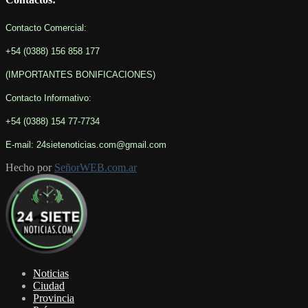
Contacto Comercial:
+54 (0388) 156 858 177
(IMPORTANTES BONIFICACIONES
)
Contacto Informativo
:
+54 (0388) 154 77-7734
E-mail: 24sietenoticias.com@gmail.com
Hecho por
SeñorWEB.com.ar
Facebook
Twitter
Youtube
Noticias
Ciudad
Provincia