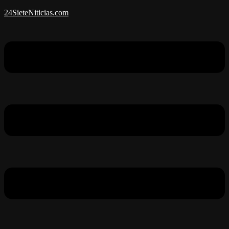
24SieteNiticias.com
Menú