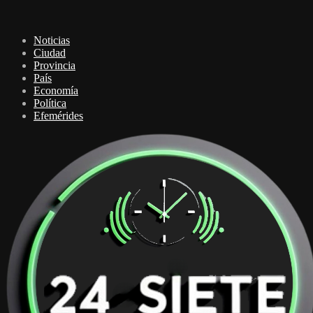
Noticias
Ciudad
Provincia
País
Economía
Política
Efemérides