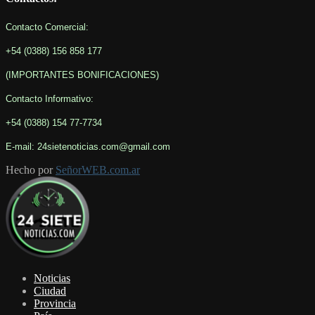
Contacto Comercial:
+54 (0388) 156 858 177
(IMPORTANTES BONIFICACIONES
)
Contacto Informativo
:
+54 (0388) 154 77-7734
E-mail: 24sietenoticias.com@gmail.com
Hecho por
SeñorWEB.com.ar
Facebook
Twitter
Youtube
Noticias
Ciudad
Provincia