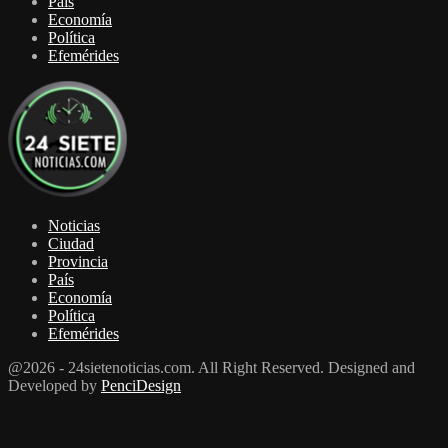
País
Economía
Política
Efemérides
Noticias
Ciudad
Provincia
País
Economía
Política
Efemérides
@2026 - 24sietenoticias.com. All Right Reserved. Designed and
Developed by
PenciDesign
Facebook
Twitter
Youtube