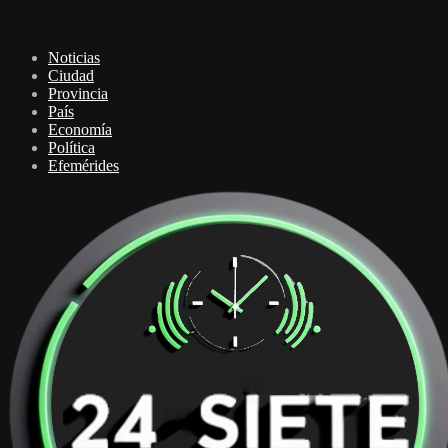
Noticias
Ciudad
Provincia
País
Economía
Política
Efemérides