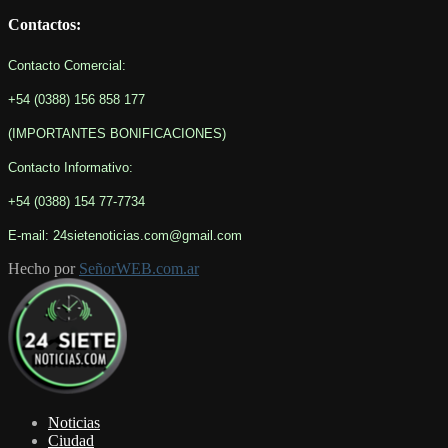
Contactos:
Contacto Comercial:
+54 (0388) 156 858 177
(IMPORTANTES BONIFICACIONES
)
Contacto Informativo
:
+54 (0388) 154 77-7734
E-mail: 24sietenoticias.com@gmail.com
Hecho por
SeñorWEB.com.ar
Facebook
Twitter
Youtube
Noticias
Ciudad