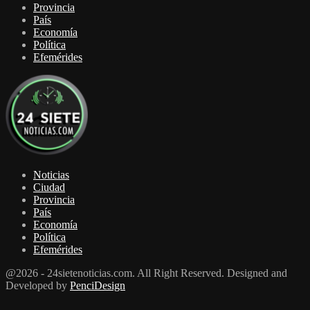
Provincia
País
Economía
Política
Efemérides
Noticias
Ciudad
Provincia
País
Economía
Política
Efemérides
@2026 - 24sietenoticias.com. All Right Reserved. Designed and
Developed by
PenciDesign
Facebook
Twitter
Youtube