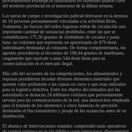
procedimientos estratégicos distribuidos en diferentes puntos clave
del territorio provincial en el transcurso de la última semana.
Las tareas de campo e investigación judicial derivaron en la demora
de 18 personas presuntamente vinculadas a la actividad ilícita.
Asimismo, las fuerzas del orden lograron retirar de circulación una
importante cantidad de sustancias prohibidas, entre las que se
contabilizaron 175,36 gramos de clorhidrato de cocaína y pasta
base, un volumen que representa un aproximado de 879 dosis
individuales destinadas al consumo. De forma complementaria, los
agentes procedieron al decomiso de 108,44 gramos de marihuana,
cargamento que equivale a unas 544 dosis listas para su
comercialización en el mercado ilegal.
Más allá del secuestro de los estupefacientes, los allanamientos y
requisas permitieron incautar diversos elementos materiales que
aportan valor probatorio a las causas en curso y que eran utilizados
para la logística delictiva. Entre los objetos decomisados por las
autoridades se destacan 24 teléfonos celulares que presuntamente
servían para las comunicaciones de la red, una motocicleta empleada
para el traslado de los elementos y cinco balanzas de precisión
destinadas al fraccionamiento y pesaje de las sustancias antes de su
distribución.
El abanico de intervenciones estatales comprendió tanto operativos
de control sorpresa en la vía pública como minuciosos allanamientos