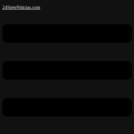
24SieteNiticias.com
Menú