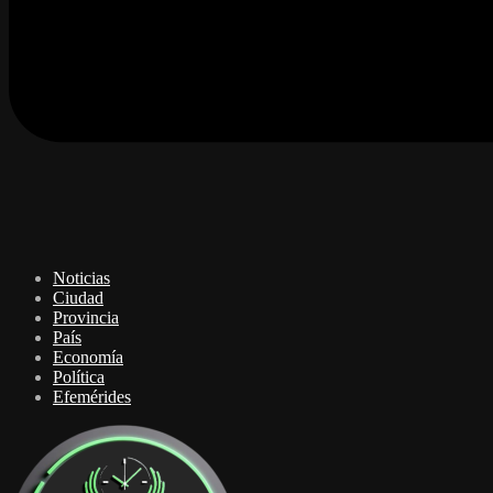
Noticias
Ciudad
Provincia
País
Economía
Política
Efemérides