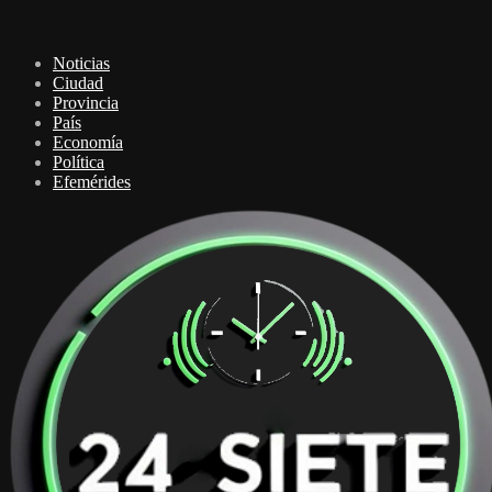
Noticias
Ciudad
Provincia
País
Economía
Política
Efemérides