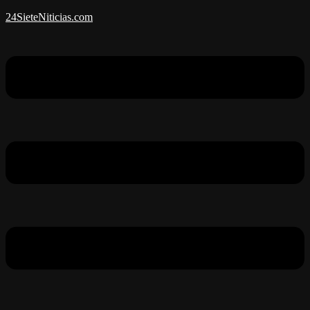
24SieteNiticias.com
Menú