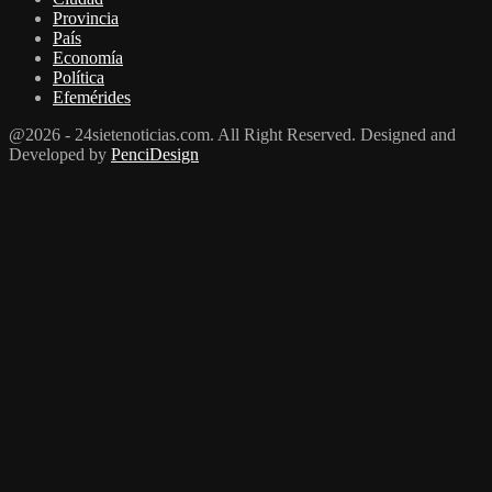
Provincia
País
Economía
Política
Efemérides
@2026 - 24sietenoticias.com. All Right Reserved. Designed and
Developed by
PenciDesign
Facebook
Twitter
Youtube