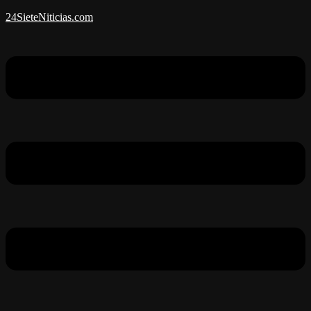
24SieteNiticias.com
Menú