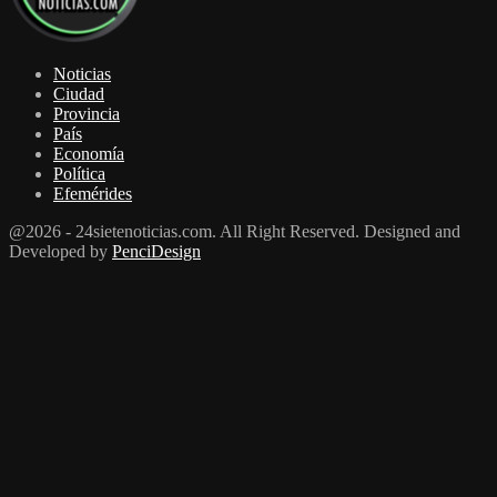
Noticias
Ciudad
Provincia
País
Economía
Política
Efemérides
@2026 - 24sietenoticias.com. All Right Reserved. Designed and
Developed by
PenciDesign
Facebook
Twitter
Youtube