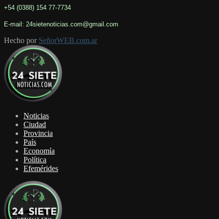
+54 (0388) 154 77-7734
E-mail: 24sietenoticias.com@gmail.com
Hecho por
SeñorWEB.com.ar
Facebook
Twitter
Youtube
Noticias
Ciudad
Provincia
País
Economía
Política
Efemérides