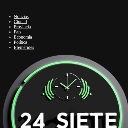
Noticias
Ciudad
Provincia
País
Economía
Política
Efemérides