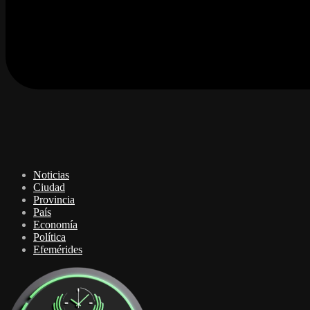
Noticias
Ciudad
Provincia
País
Economía
Política
Efemérides